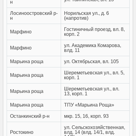
н
Лосиноостровский р-
Норильская ул., д. 6
н
(напротив)
Гостиничный проезд, вл. 8,
Марфино
корп. 2
ул. Академика Комарова,
Марфино
влд. 11
Марьина роща
ул. Октябрьская, вл. 105
Шереметьевская ул., вл. 5,
Марьина роща
корп. 1
Шереметьевская ул., вл.
Марьина роща
13, корп. 1
Марьина роща
ТПУ «Марьина Роща»
Останкинский р-н
мкр. 15, 16, корп. 93
ул. Сельскохозяйственная,
Ростокино
влд. 14 (влд. 14/1, влд.