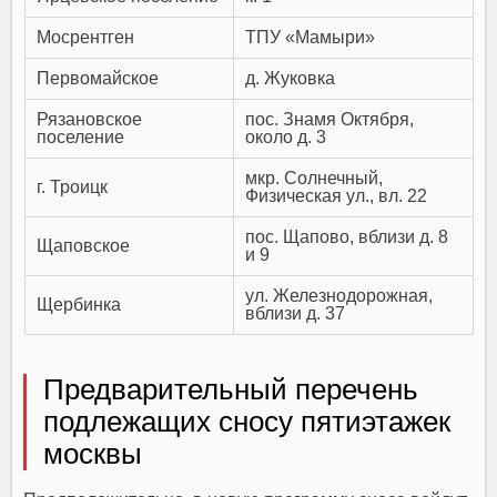
Мосрентген
ТПУ «Мамыри»
Первомайское
д. Жуковка
Рязановское
пос. Знамя Октября,
поселение
около д. 3
мкр. Солнечный,
г. Троицк
Физическая ул., вл. 22
пос. Щапово, вблизи д. 8
Щаповское
и 9
ул. Железнодорожная,
Щербинка
вблизи д. 37
Предварительный перечень
подлежащих сносу пятиэтажек
москвы