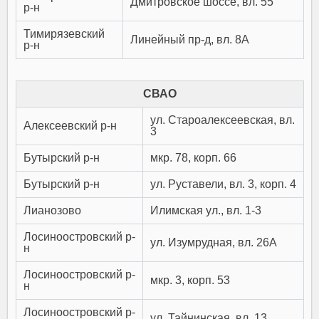
Дмитровское шоссе, вл. 55
р-н
Тимирязевский
Линейный пр-д, вл. 8А
р-н
СВАО
ул. Староалексеевская, вл.
Алексеевский р-н
3
Бутырский р-н
мкр. 78, корп. 66
Бутырский р-н
ул. Руставели, вл. 3, корп. 4
Лианозово
Илимская ул., вл. 1-3
Лосиноостровский р-
ул. Изумрудная, вл. 26А
н
Лосиноостровский р-
мкр. 3, корп. 53
н
Лосиноостровский р-
ул. Тайнинская, вл. 13