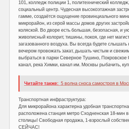
101, колледж полиции 1, политехнический колледж,
социальный центр. Чудесная высокоэтажная застро
гамме, создаётся ощущение провинциального мин
микрорайон, из серой массы домов других застройщ
коляской. Во дворе есть большая, безопасная, и у
живописный колорит, тишины, покоя, где нет магис
загазованного воздуха. Вы всегда будете слышать 
вечером провожать закат, дышать чистым и свежим 
выбраться в парки Северное Тушино, Покровское 
канал, река Химки, канал им. Москвы рыбачить, куп
Читайте также:
5 волна сноса самостроя в Моск
Транспортная инфраструктура:
Для микрорайона характерна удобная транспортная 
расположена станция метро Сходненская 18-мин в п
столицы! Свободная продажа, 1-взрослый собстве
СЕЙЧАС!