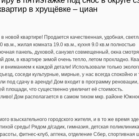
иру в пятиэтажке под снос в округе с
квартир в хрущёвке – циан
 в новой квартире! Продается качественная, удобная, светл
в.м., жилая комната 19.0 кв.м., кухня 9.0 кв.м полностью
очная панель, духовой, санузел совмещенный, окна смотря
й дом, в квартире зимой очень тепло, летом прохладно. Кв
 и вниманием к каждой детали! Использовали только эколог
езд, соседи культурные, мирные, у нас всегда спокойно и 
ли под сдачу в аренду! Дом входит в программу реновации,
ей площади, что существенно увеличит её стоимость.
стливо! Дом располагается в самом тихом мкр. районе Южно
о взыскательного городского жителя, и в то же время зде
ихой среды! Рядом д/садик, гимназия, детская поликлиника
расоты, фитнес-клуб, аптека, отделение Сбер, спортивная 