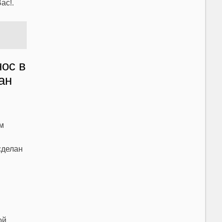
ас!.
нос в
ан
м
сделан
ой