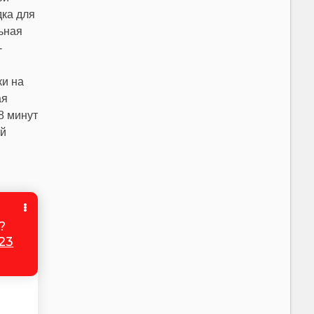
дка для
ьная
-
ки на
ая
8 минут
й