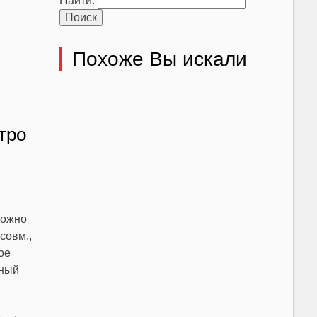
Найти:
Похоже Вы искали
тро
можно
совм.,
ое
нный