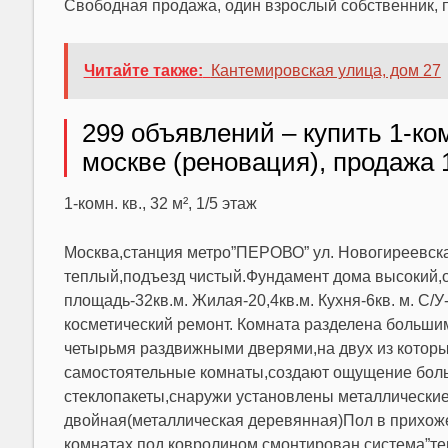
Свободная продажа, один взрослый собственник, по
Читайте также:
Кантемировская улица, дом 27
299 объявлений – купить 1-ко
москве (реновация), продажа 
1-комн. кв., 32 м², 1/5 этаж
Москва,станция метро”ПЕРОВО” ул. Новогиреевская
теплый,подъезд чистый.Фундамент дома высокий,о
площадь-32кв.м. Жилая-20,4кв.м. Кухня-6кв. м. С/
косметический ремонт. Комната разделена большим
четырьмя раздвижными дверями,на двух из которы
самостоятельные комнаты,создают ощущение больш
стеклопакеты,снаружи установлены металлические
двойная(металлическая деревянная)Пол в прихоже
комнатах под ковролином смонтирован система”т