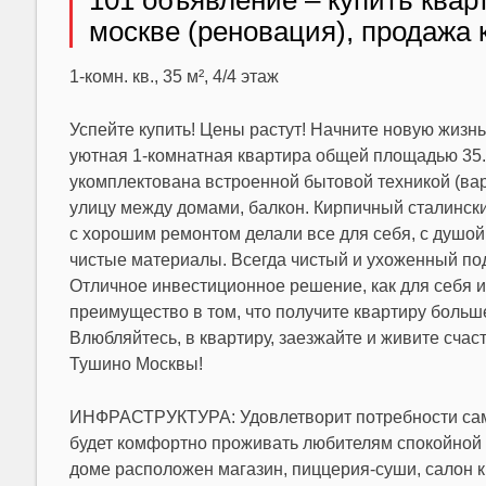
101 объявление – купить кварт
москве (реновация), продажа 
1-комн. кв., 35 м², 4/4 этаж
Успейте купить! Цены растут! Начните новую жизнь
уютная 1-комнатная квартира общей площадью 35.0 к
укомплектована встроенной бытовой техникой (вар
улицу между домами, балкон. Кирпичный сталински
с хорошим ремонтом делали все для себя, с душой
чистые материалы. Всегда чистый и ухоженный подъ
Отличное инвестиционное решение, как для себя и
преимущество в том, что получите квартиру больш
Влюбляйтесь, в квартиру, заезжайте и живите сча
Тушино Москвы!
ИНФРАСТРУКТУРА: Удовлетворит потребности самог
будет комфортно проживать любителям спокойной т
доме расположен магазин, пиццерия-суши, салон к