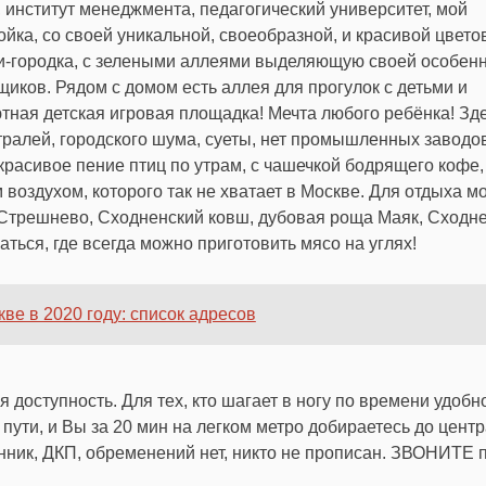
 институт менеджмента, педагогический университет, мой
йка, со своей уникальной, своеобразной, и красивой цвето
и-городка, с зелеными аллеями выделяющую своей особен
иков. Рядом с домом есть аллея для прогулок с детьми и
ютная детская игровая площадка! Мечта любого ребёнка! Зд
тралей, городского шума, суеты, нет промышленных заводов
красивое пение птиц по утрам, с чашечкой бодрящего кофе,
воздухом, которого так не хватает в Москве. Для отдыха м
Стрешнево, Сходненский ковш, дубовая роща Маяк, Сходн
аться, где всегда можно приготовить мясо на углях!
ве в 2020 году: список адресов
доступность. Для тех, кто шагает в ногу по времени удобн
ути, и Вы за 20 мин на легком метро добираетесь до центр
нник, ДКП, обременений нет, никто не прописан. ЗВОНИТЕ 