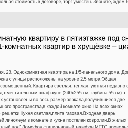
лная стоимость в договоре, торг уместен. Звоните, ждем В
мнатную квартиру в пятиэтажке под с
1-комнатных квартир в хрущёвке – ци
, 23. Однокомнатная квартира на 1/5-панельного дома. До
кна с улицы расположены на уровне 2,5 метра.Общая
У-совмещенный. Квартира светлая, теплая, уютная недавно 
, вместительным шкаф-купе (240х255 см, глубина 55 см). с
х установлены во весь размер зеркала,получившиеся две
ого пространства,в каждой комнате окно.На всех окнах
 решетки.Кухня светлая,плита газовая.Входная дверь
й линолеум в комнате и кухне постелен ковролин.В жилых
еплый пол” Домофон,стационарный телефон МГТС,проводн