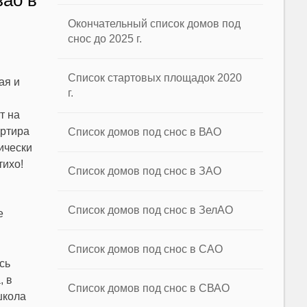
зао в
Окончательный список домов под
снос до 2025 г.
Список стартовых площадок 2020
ая и
г.
т на
артира
Список домов под снос в ВАО
ически
тихо!
Список домов под снос в ЗАО
Список домов под снос в ЗелАО
е
Список домов под снос в САО
сь
, в
Список домов под снос в СВАО
школа