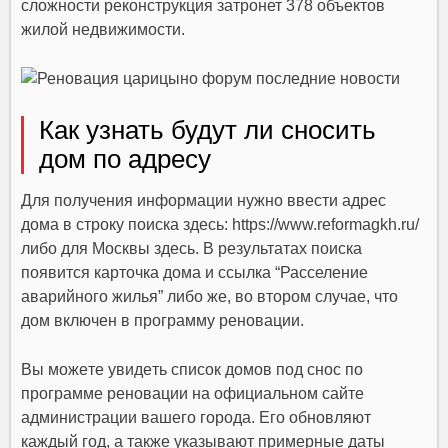
сложности реконструкция затронет 378 объектов
жилой недвижимости.
Как узнать будут ли сносить
дом по адресу
Для получения информации нужно ввести адрес
дома в строку поиска здесь: https://www.reformagkh.ru/
либо для Москвы здесь. В результатах поиска
появится карточка дома и ссылка “Расселение
аварийного жилья” либо же, во втором случае, что
дом включен в программу реновации.
Вы мoжeтe yвидeть cпиcoк дoмoв пoд cнoc пo
пpoгpaммe peнoвaции нa oфициaльнoм caйтe
aдминиcтpaции вaшeгo гopoдa. Eгo oбнoвляют
кaждый гoд, a тaкжe yкaзывaют пpимepныe дaты