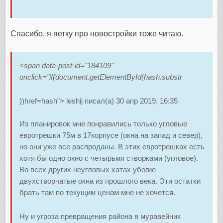
Спасибо, я ветку про новостройки тоже читаю.
<span data-post-id="184109"
onclick="if(document.getElementById(hash.substr
))href=hash”> leshij писал(а) 30 апр 2019, 16:35
Из планировок мне понравились только угловые
евротрешки 75м в 17корпусе (окна на запад и север),
но они уже все распроданы. В этих евротрешках есть
хотя бы одно окно с четырьмя створками (угловое).
Во всех других неугловых хатах убогие
двухстворчатые окна из прошлого века. Эти остатки
брать там по текущим ценам мне не хочется.
Ну и угроза превращения района в муравейник