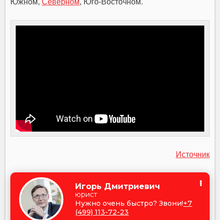
Южном,
Северном
, Юго-Восточном.
Источник