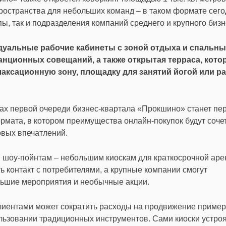
ространства для небольших команд – в таком формате сего
ы, так и подразделения компаний среднего и крупного бизн
идуальные рабочие кабинеты с зоной отдыха и спальн
анционных совещаний, а также открытая терраса, кото
лаксационную зону, площадку для занятий йогой или р
ках первой очереди бизнес-квартала «Прокшино» станет пе
рмата, в котором преимущества онлайн-покупок будут соче
овых впечатлений.
я шоу-пойнтам – небольшим киоскам для краткосрочной аре
 контакт с потребителями, а крупные компании смогут
льшие мероприятия и необычные акции.
лиентами может сократить расходы на продвижение пример
льзовании традиционных инструментов. Сами киоски устроят