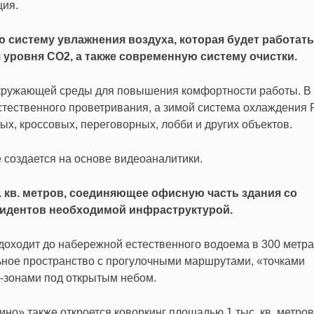
ция.
ю систему увлажнения воздуха, которая будет работать
 уровня CO2, а также современную систему очистки.
окружающей среды для повышения комфортности работы. В
стественного проветривания, а зимой система охлаждения 
ых, кроссовых, переговорных, лобби и других объектов.
 создается на основе видеоаналитики.
кв. метров, соединяющее офисную часть здания со
зидентов необходимой инфраструктурой.
 доходит до набережной естественного водоема в 300 метра
ьное пространство с прогулочными маршрутами, «точками
-зонами под открытым небом.
но» также откроется коворкинг площадью 1 тыс. кв. метров