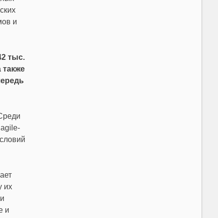
ских
мов и
2 тыс.
 также
чередь
Среди
agile-
условий
ает
у их
ми
е и