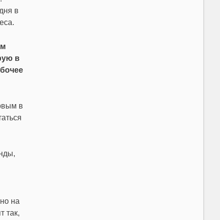
дня в
еса.
ым
рую в
абочее
рвым в
таться
нды,
но на
 так,