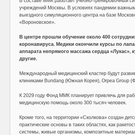
В составе ММК работает учебно-тренировочный си
учреждений Москвы. В условиях пандемии важным
выездного симуляционного центра на базе Москов
«Вороновское».
В центре прошли обучение около 400 сотрудни
коронавируса. Медики окончили курсы по лап
аппарата непрямого массажа сердца «Лукас», 
другие.
Международный медицинский кластер будут развив
клиниками Bundang (Южная Корея), Orpea Group (Фра
К 2029 году Фонд ММК планирует привлечь для раб
медицинскую помощь около 300 тысяч человек.
Кроме того, на территории «Сколкова» создан детс
практические основы в таких областях, как ракет
системы, живые организмы, композитные материал