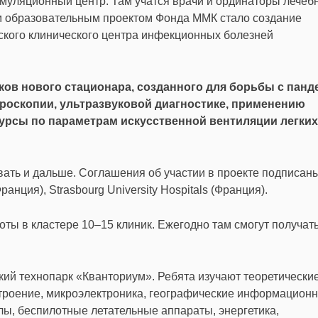
муляционный центр. Там учатся врачи и ординаторы лечеб
 образовательным проектом Фонда ММК стало создание
ского клинического центра инфекционных болезней
ков нового стационара, созданного для борьбы с пан
ароскопии, ультразвуковой диагностике, применению
курсы по параметрам искусственной вентиляции легких
ать и дальше. Соглашения об участии в проекте подписаны
нция), Strasbourg University Hospitals (Франция).
оты в кластере 10–15 клиник. Ежегодно там смогут получат
кий технопарк «Кванториум». Ребята изучают теоретические
остроение, микроэлектроника, географические информацион
ы, беспилотные летательные аппараты, энергетика,