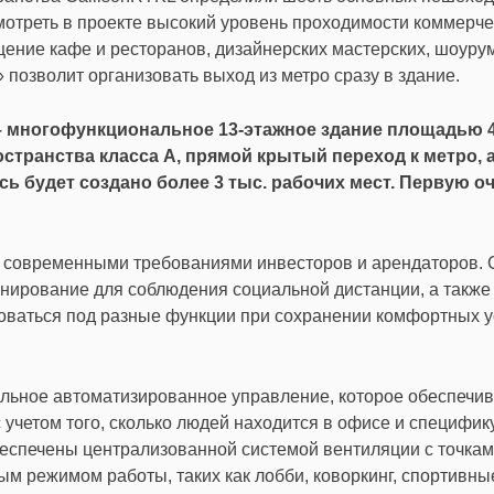
мотреть в проекте высокий уровень проходимости коммерче
ещение кафе и ресторанов, дизайнерских мастерских, шоуру
позволит организовать выход из метро сразу в здание.
– многофункциональное 13-этажное здание площадью 4
странства класса А, прямой крытый переход к метро, а
ь будет создано более 3 тыс. рабочих мест. Первую о
и современными требованиями инвесторов и арендаторов. 
нирование для соблюдения социальной дистанции, а также 
оваться под разные функции при сохранении комфортных 
альное автоматизированное управление, которое обеспечив
 учетом того, сколько людей находится в офисе и специфик
еспечены централизованной системой вентиляции с точка
бым режимом работы, таких как лобби, коворкинг, спортивны