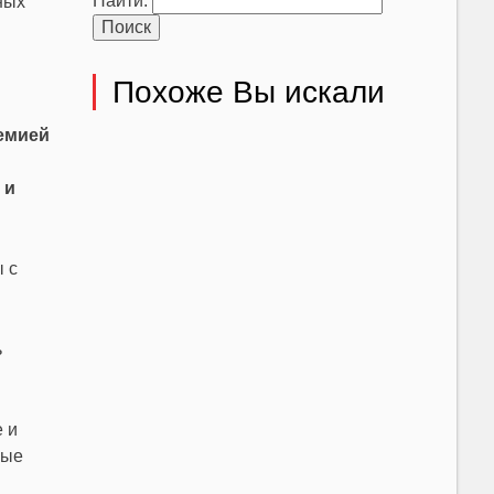
Найти:
ных
Похоже Вы искали
демией
 и
 с
ь
 и
ные