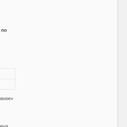
 по
овное»
дных