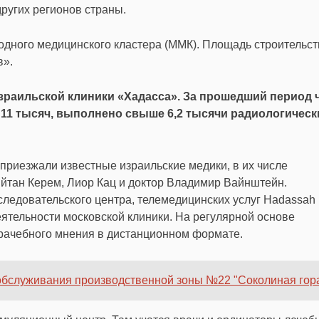
других регионов страны.
дного медицинского кластера (ММК). Площадь строительст
в».
израильской клиники «Хадасса». За прошедший период 
1 тысяч, выполнено свыше 6,2 тысячи радиологическ
приезжали известные израильские медики, в их числе
йтан Керем, Лиор Кац и доктор Владимир Вайнштейн.
следовательского центра, телемедицинских услуг Hadassah
еятельности московской клиники. На регулярной основе
врачебного мнения в дистанционном формате.
 обслуживания производственной зоны №22 "Соколиная гор