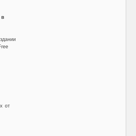
 в
 здании
Free
х от
.