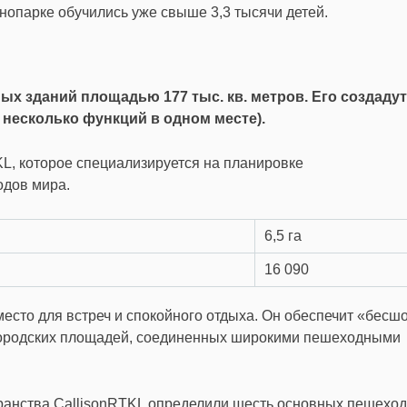
опарке обучились уже свыше 3,3 тысячи детей.
ых зданий площадью 177 тыс. кв. метров. Его создадут
 несколько функций в одном месте).
L, которое специализируется на планировке
одов мира.
6,5 га
16 090
место для встреч и спокойного отдыха. Он обеспечит «бесш
городских площадей, соединенных широкими пешеходными
ранства CallisonRTKL определили шесть основных пешехо