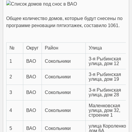
Общее количество домов, которые будут снесены по
программе реновации пятиэтажек, составило 1061.
№
Округ
Район
Улица
3-я Рыбинская
1
ВАО
Сокольники
улица, дом 12
3-я Рыбинская
2
ВАО
Сокольники
улица, дом 19
3-я Рыбинская
3
ВАО
Сокольники
улица, дом 28
Маленковская
4
ВАО
Сокольники
улица, дом 32,
строение 1
улица Короленко,
5
ВАО
Сокольники
дом 6А