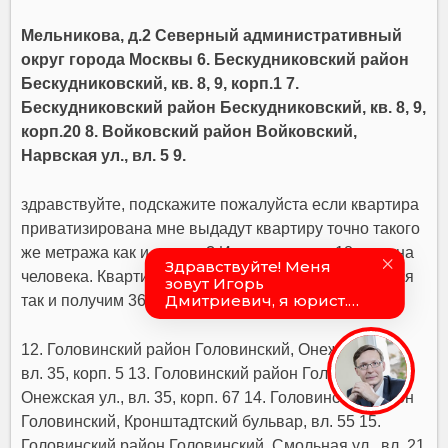
Мельникова, д.2 Северный административный
округ города Москвы 6. Бескудниковский район
Бескудниковский, кв. 8, 9, корп.1 7.
Бескудниковский район Бескудниковский, кв. 8, 9,
корп.20 8. Войковский район Войковский,
Нарвская ул., вл. 5 9.
здравствуйте, подскажите пожалуйста если квартира
приватизирована мне выдадут квартиру точно такого
же метража как и старую? Или из расчета 18 кв.м. на
человека. Квартира сама 36 кв. м. т.е. мы получается
так и получим 36 кв.?
12. Головинский район Головинский, Онежская ул.,
вл. 35, корп. 5 13. Головинский район Головинский,
Онежская ул., вл. 35, корп. 67 14. Головинский район
Головинский, Кронштадтский бульвар, вл. 55 15.
Головинский район Головинский, Смольная ул., вл. 21