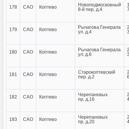
Новоподмосковный
178
САО
Коптево
8-й пер. д.4
Рычагова Генерала
179
САО
Коптево
ул. д.4
Рычагова Генерала
180
САО
Коптево
ул. д.6
Старокоптевский
181
САО
Коптево
пер. д.2
Черепановых
182
САО
Коптево
пр. д.16
Черепановых
183
САО
Коптево
пр. д.20