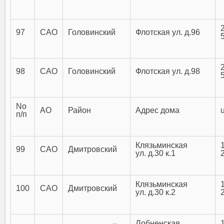
97
САО
Головинский
Флотская ул. д.96
98
САО
Головинский
Флотская ул. д.98
No
АО
Район
Адрес дома
п/п
Клязьминская
99
САО
Дмитровский
ул. д.30 к.1
Клязьминская
100
САО
Дмитровский
ул. д.30 к.2
Лобненская