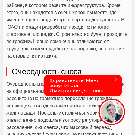
районе, в котором развита инфраструктура. Кроме
этого, они находятся в очень хорошем месте, где
имеется превосходная транспортная доступность. В
ЮАО на стадии разработки находятся многие
стартовые площадки. Строительство будет проходить
по графику. Новые дома очень отличаются от
хрущевок и имеют удобные планировки, не похожие
на старые пятиэтажки.
Очередность сноса
Очередность сноса устаревших зданий можно найти
на официальном сайте городской мэрии. Она
рассчитана на грамотное переселение граждан,
являющихся владельцами соответствующей
жилплощади. Поскольку столичная мэрия
ответственно подошла к вопросу регулярного
расселения, ожидается, что массовый переезд
бывших жителей “хрущевок” не вызовет путаницу и