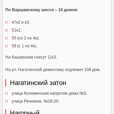
По Варшавскому шоссе – 10 домов:
47к2 и к3;
51к1;
55 (со 2 по 4к);
59 (с 1 по 4к).
На Каширском снесут 11к3.
На ул. Нагатинской демонтажу подлежит 10й дом.
Нагатинский затон
улица Коломенская напротив дома №3.
улица Речников, №18-20.
Нагорный