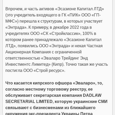
Впрочем, и часть активов «Эсазионе Капитал ЛТД»
(это учредитель входящего в ГК «ПИК» ООО «ГП-
МФС») перешла к структурам, в которых участвует
«Энтрада». К примеру, в декабре 2022 года в
учредителях ООО «СК «Стройклассик», 100% в
котором ранее принадлежало «Эсазионе Капитал
ЛТД», появились ООО «Энтрада» и некая Частная
Акционерная Компания с ограниченной
ответственностью «Эваларо Трейдинг Энд
Инвестментс Лимитед» (Кипр). Точно такая же участь
постигла ООО «Строй ресурс».
Что касается кипрского офшора «Эваларо», то,
согласно местному торговому реестру, ее
обслуживает секретарская компания DADLAW
SECRETARIAL LIMITED, которую украинские СМИ
связывают с бизнесменами из ближайшего
окружения экс-президента Украины Петра