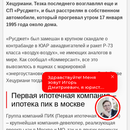
Хецуриани. Тезка последнего возглавлял еще и
СП «Русджет», и был расстрелян в собственном
автомобиле, который прогревал утром 17 января
1995 года около дома.
«Русджет» был замешан в крупном скандале о
контрабанде в ЮАР авиадвигателей и ракет Р-73
класса «воздух-воздух», не имеющих аналогов в
мире. Как сообщал «Коммерсант», все это
вывозилось в ящиках с маркировкой
«энергоустановки» и «грузоподъемники». В убийстве
Хецуриани тогда обвинили медведковскую ОПГ.
Первая ипотечная компания –
ипотека пик в москве
Группа компаний ПИК (Первая ипотечная компания)
– крупнейшая компания-девелопер, реализующая
проекты как в Москве и МО, так и в других регионах