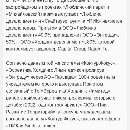
В ГК «ПИК» агентству тогда сообщили, что
застройщиком в проектах «Люблинский парк» и
«Михайловский парк» выступают «Люблино
девелопмент» и «Скайтауэр груп», а «ПИК» является
девелопером. При этом в ООО «Люблино
девелопмент» 49,9% принадлежит ООО «Энтрада»,
50% – ООО «Холдинг девелопмент», 80% которой
контролирует акционер Capital Group Павел Те.
Согласно данным той же системы «Контур.Фокус»,
«Эсреатика Холдингс Лимитед» контролирует
«Энтраду» через АО «Паллада», 100-процентным
учредителем которого и выступает. При этом
связанный с Те «Эсреатика Холдингс Лимитед»
ранее значился участником трех юрлиц, которые с
декабря 2022 года контролируются ООО «Пик-
Развитие Территорий», а конечным владельцем,
согласно данным «Контур.Фокус», выступает офшор
«ПИКа» Siridica Limited.