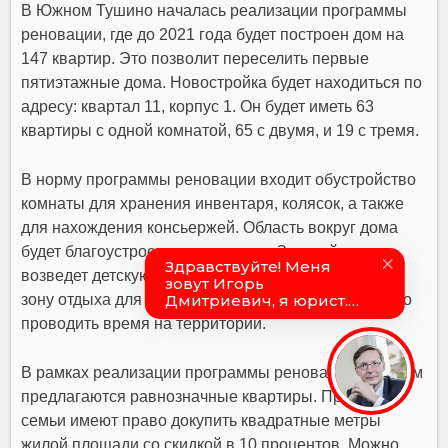
В Южном Тушино началась реализации программы
реновации, где до 2021 года будет построен дом на
147 квартир. Это позволит переселить первые
пятиэтажные дома. Новостройка будет находиться по
адресу: квартал 11, корпус 1. Он будет иметь 63
квартиры с одной комнатой, 65 с двумя, и 19 с тремя.
В норму программы реновации входит обустройство
комнаты для хранения инвентаря, колясок, а также
для нахождения консьержей. Область вокруг дома
будет благоустроена и озеленена. Застройщик
возведет детскую и спортивную площадку, а также
зону отдыха для взрослых. Это позволит комфортно
проводить время на территории.
В рамках реализации программы реновации жителям
предлагаются равнозначные квартиры. При этом,
семьи имеют право докупить квадратные метры
жилой площади со скидкой в 10 процентов. Можно