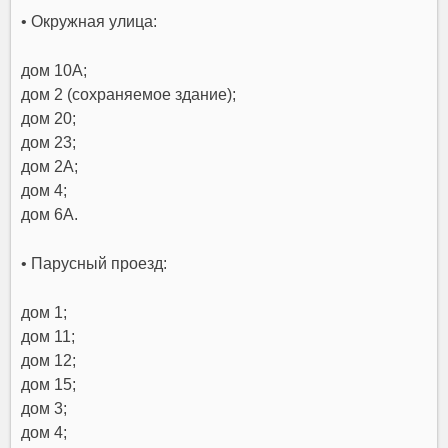
• Окружная улица:
дом 10А;
дом 2 (сохраняемое здание);
дом 20;
дом 23;
дом 2А;
дом 4;
дом 6А.
• Парусный проезд:
дом 1;
дом 11;
дом 12;
дом 15;
дом 3;
дом 4;