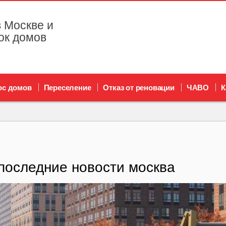
 Москве и
ок домов
ос домов
Переселение
Отказ от реновации
ЧАВО
К
последние новости москва