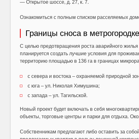
— Открытое шоссе, д. 27, к. 7.
Ознакомиться с полным списком расселяемых домо
Границы сноса в метрогородк
С целью предотвращения роста аварийного жилья 
планируется создать лучшие условия для проживан
территорию площадью в 136 га в границах микрорай
с севера и востока – охраняемой природной зо
с юга – ул. Николая Химушина;
с запада – ул. Тагильской.
Новый проект будет включать в себя многокварт
объекты, торговые центры и парки для отдыха. Окол
Собственникам предлагают либо оставить за собой