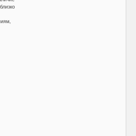
близко
ниям,