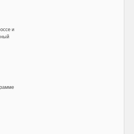
оссе и
рный
грамме