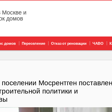
 Москве и
ок домов
ос домов
Переселение
Отказ от реновации
ЧАВО
К
в поселении Мосрентген поставле
троительной политики и
квы