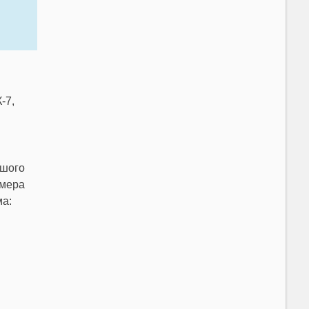
-7,
ьшого
 мера
ма: