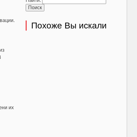
Найти:
вации.
Похоже Вы искали
из
3
ени их