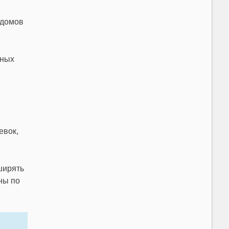
 домов
ьных
евок,
ширять
ны по