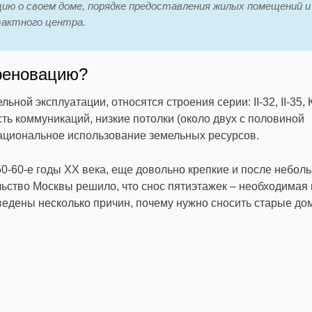
ю о своем доме, порядке предоставления жилых помещений и
тактного центра.
 реновацию?
ой эксплуатации, относятся строения серии: II-32, II-35, К
ь коммуникаций, низкие потолки (около двух с половиной
рациональное использование земельных ресурсов.
50-60-е годы XX века, еще довольно крепкие и после небол
ельство Москвы решило, что снос пятиэтажек – необходимая
едены несколько причин, почему нужно сносить старые до