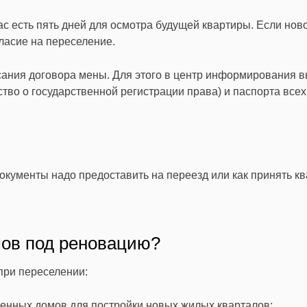
с есть пять дней для осмотра будущей квартиры. Если нов
ласие на переселение.
сания договора мены. Для этого в центр информирования 
тво о государственной регистрации права) и паспорта всех
окументы надо предоставить на переезд или
как принять к
мов под реновацию?
при переселении:
сенных домов для постройки новых жилых кварталов;