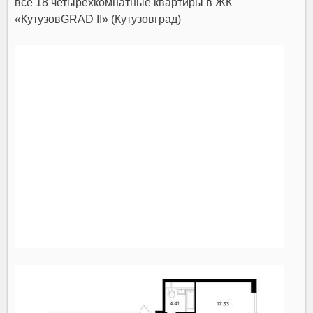
все 18 четырехкомнатные квартиры в ЖК
«КутузовGRAD II» (Кутузовград)