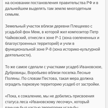
на основании постановления правительства РФ и в
дальнейшем выделять там землю многодетным
семьям.
Земельный участок вблизи деревни Плещеево с
усадьбой фон Мекк, в которой жил композитор Петр
Чайковский, отнесли к зоне Р-1 (зона озелененных и
благоустроенных территорий) и учли в
функциональной зоне Р-8 (зона историко-культурной
деятельности).
То же самое сделали с участками усадеб Ивановское,
Дубровицы, Воробьево вблизи поселка Лесные
Поляны. По словам Пестова, такая мера должна
оградить парковую территорию усадеб от застройки.
«Пока, к сожалению, мы не добились присвоения
статуса леса «Ивановскому лесочку», который
раньше был частью территории усадьбы