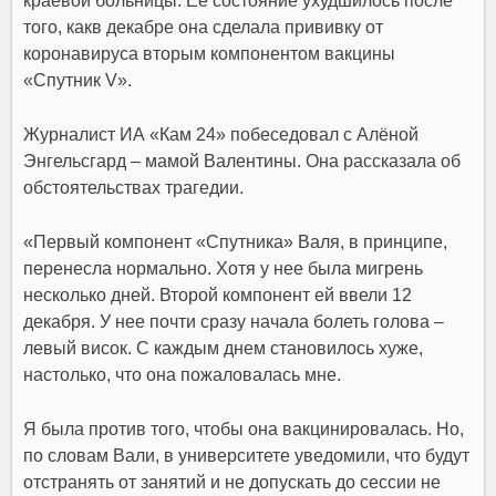
краевой больницы
. Ее состояние ухудшилось после
того, как
в декабре она сделала прививку от
коронавируса вторым компонентом вакцины
«Спутник V».
Журналист ИА «Кам 24» побеседовал с Алёной
Энгельсгард – мамой Валентины. Она рассказала об
обстоятельствах трагедии.
«
Первый компонент «Спутника» Валя, в принципе,
перенесла нормально. Хотя у нее была мигрень
несколько дней. Второй компонент ей ввели 12
декабря. У нее почти сразу начала болеть голова –
левый висок
. С каждым днем становилось хуже,
настолько, что она пожаловалась мне.
Я была против того, чтобы она вакцинировалась
.
Но,
по словам Вали, в университете уведомили, что будут
отстранять от занятий и не допускать до сессии не