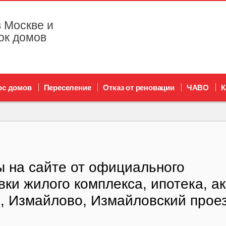
 Москве и
ок домов
ос домов
Переселение
Отказ от реновации
ЧАВО
К
 на сайте от официального
ки жилого комплекса, ипотека, а
, Измайлово, Измайловский проез