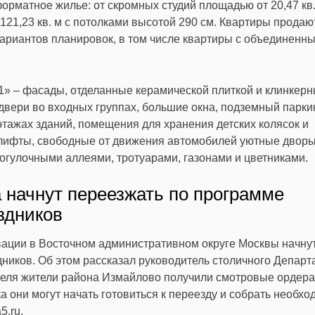
рматное жилье: от скромных студий площадью от 20,47 кв.
1,23 кв. м с потолками высотой 290 см. Квартиры продаю
ариантов планировок, в том числе квартиры с объединенн
» – фасады, отделанные керамической плиткой и клинкер
двери во входных группах, большие окна, подземный паркин
тажах зданий, помещения для хранения детских колясок и
 лифты, свободные от движения автомобилей уютные дворы
огулочными аллеями, тротуарами, газонами и цветниками.
 начнут переезжать по программе
здников
ации в Восточном административном округе Москвы начну
ников. Об этом рассказал руководитель столичного
Департ
реля жители района Измайлово получили смотровые ордера 
а они могут начать готовиться к переезду и собрать необх
5.ru
.