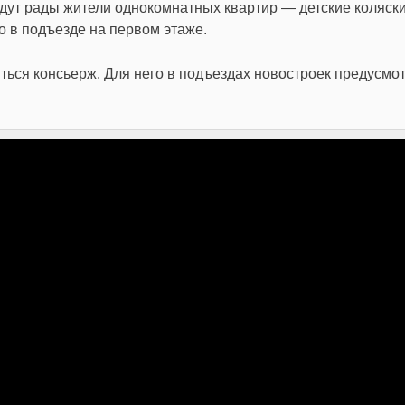
дут рады жители однокомнатных квартир — детские коляски
 в подъезде на первом этаже.
ться консьерж. Для него в подъездах новостроек предусмо