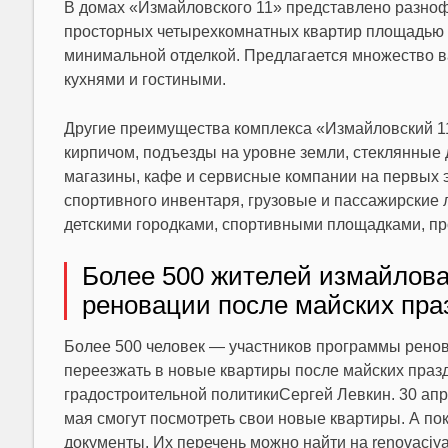
В домах «Измайловского 11» представлено разнофо
просторных четырехкомнатных квартир площадью 12
минимальной отделкой. Предлагается множество в
кухнями и гостиными.
Другие преимущества комплекса «Измайловский 11
кирпичом, подъезды на уровне земли, стеклянные 
магазины, кафе и сервисные компании на первых э
спортивного инвентаря, грузовые и пассажирские
детскими городками, спортивными площадками, пр
Более 500 жителей измайлова
реновации после майских пра
Более 500 человек — участников программы ренов
переезжать в новые квартиры после майских празд
градостроительной политики
Сергей Левкин
. 30 ап
мая смогут посмотреть свои новые квартиры. А пок
документы. Их перечень можно найти на
renovaciya