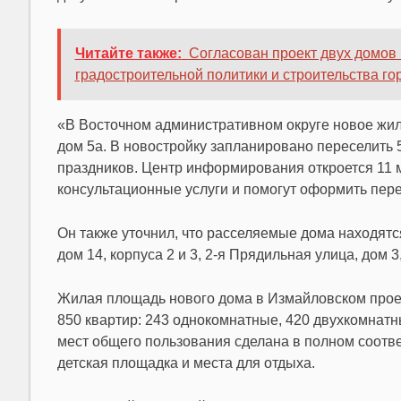
Читайте также:
Согласован проект двух домов
градостроительной политики и строительства г
«В Восточном административном округе новое жиль
дом 5а. В новостройку запланировано переселить 5
праздников. Центр информирования откроется 11 
консультационные услуги и помогут оформить пер
Он также уточнил, что расселяемые дома находятся
дом 14, корпуса 2 и 3, 2-я Прядильная улица, дом 3,
Жилая площадь нового дома в Измайловском проез
850 квартир: 243 однокомнатные, 420 двухкомнатн
мест общего пользования сделана в полном соотв
детская площадка и места для отдыха.