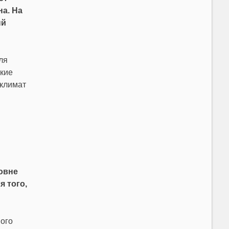
на. На
ый
ля
ские
оклимат
овне
 того,
вого