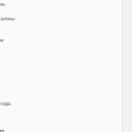
ин.
 салоны
ые
года.
ет