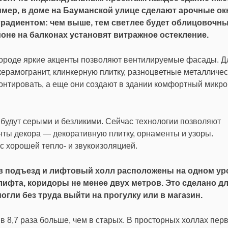
имер, в доме на Бауманской улице сделают арочные ок
радиентом: чем выше, тем светлее будет облицовочн
оне на балконах установят витражное остекление.
городе яркие акценты позволяют вентилируемые фасады. Д
ерамогранит, клинкерную плитку, разноцветные металличе
монтировать, а еще они создают в здании комфортный микр
 будут серыми и безликими. Сейчас технологии позволяют
ты декора — декоративную плитку, орнаменты и узоры.
 хорошей тепло- и звукоизоляцией.
 в подъезд и лифтовый холл расположены на одном ур
фта, коридоры не менее двух метров. Это сделано для
огли без труда выйти на прогулку или в магазин.
 8,7 раза больше, чем в старых. В просторных холлах пер