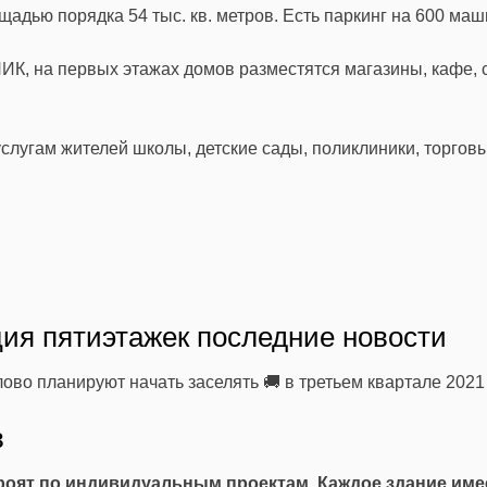
дью порядка 54 тыс. кв. метров. Есть паркинг на 600 маш
ПИК
, на первых этажах домов разместятся магазины, кафе,
услугам жителей
школы
,
детские сады
,
поликлиники
, торгов
ия пятиэтажек последние новости
во планируют начать заселять 🚚 в третьем квартале 2021 
в
оят по индивидуальным проектам. Каждое здание име