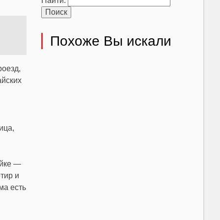
Найти:
Похоже Вы искали
роезд,
айских
ица,
ойке —
тир и
ма есть