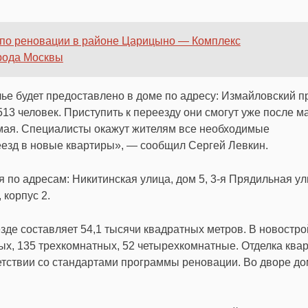
 по реновации в районе Царицыно — Комплекс
орода Москвы
е будет предоставлено в доме по адресу: Измайловский п
13 человек. Приступить к переезду они смогут уже после м
мая. Специалисты окажут жителям все необходимые
еезд в новые квартиры», — сообщил Сергей Левкин.
 по адресам: Никитинская улица, дом 5, 3-я Прядильная ул
 корпус 2.
де составляет 54,1 тысячи квадратных метров. В новостр
ых, 135 трехкомнатных, 52 четырехкомнатные. Отделка квар
етствии со стандартами программы реновации. Во дворе до