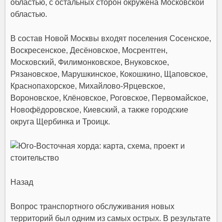
областью, с остальных сторон окружена Московской
областью.
В состав Новой Москвы входят поселения
Сосенское
,
Воскресенское
,
Десёновское
,
Мосрентген
,
Московский
,
Филимонковское
,
Внуковское
,
Рязановское
,
Марушкинское
,
Кокошкино
,
Щаповское
,
Краснопахорское
,
Михайлово-Ярцевское
,
Вороновское
,
Клёновское
,
Роговское
,
Первомайское
,
Новофёдоровское
,
Киевский
, а также городские
округа
Щербинка
и
Троицк
.
Назад
Вопрос транспортного обслуживания новых
территорий был одним из самых острых. В результате