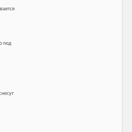
ывается
о под
снесут