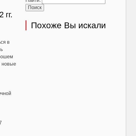
Найти:
 гг.
Похоже Вы искали
ся в
нь
орошем
в новые
ечной
7