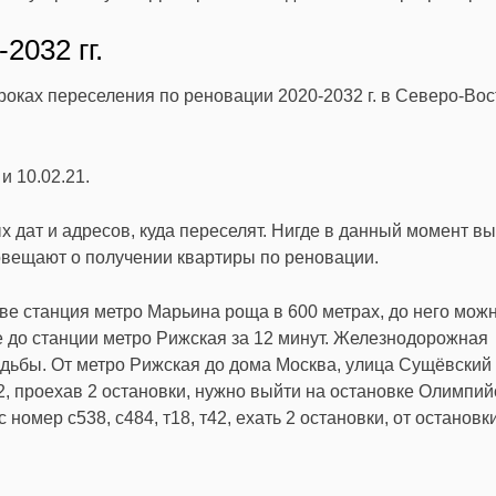
2032 гг.
роках переселения по реновации 2020-2032 г. в Северо-Во
и 10.02.21.
 дат и адресов, куда переселят. Нигде в данный момент вы
повещают о получении квартиры по реновации.
ве станция метро Марьина роща в 600 метрах, до него мож
 до станции метро Рижская за 12 минут. Железнодорожная
одьбы. От метро Рижская до дома Москва, улица Сущёвский
т42, проехав 2 остановки, нужно выйти на остановке Олимпий
номер с538, с484, т18, т42, ехать 2 остановки, от остановк