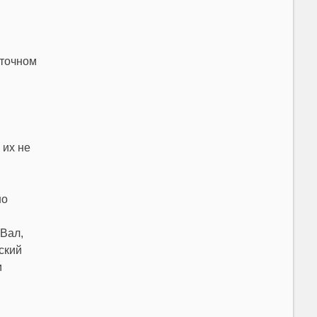
сточном
 их не
но
 Вал,
ский
и