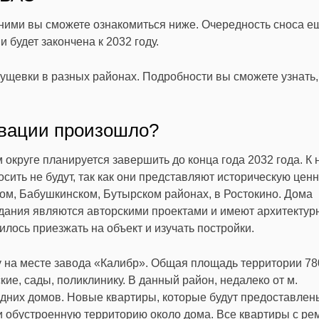
 ними вы сможете ознакомиться ниже. Очередность сноса е
будет закончена к 2032 году.
щевки в разных районах. Подробности вы сможете узнать,
овации произошло?
округе планируется завершить до конца года 2032 года. К 
сить не будут, так как они представляют историческую ценн
м, Бабушкинском, Бутырском районах, в Ростокино. Дома
здания являются авторскими проектами и имеют архитектур
лось приезжать на объект и изучать постройки.
 на месте завода «Калибр». Общая площадь территории 78
кие, сады, поликлинику. В данный район, недалеко от м.
дних домов. Новые квартиры, которые будут предоставлен
и обустроенную территорию около дома. Все квартиры с ре