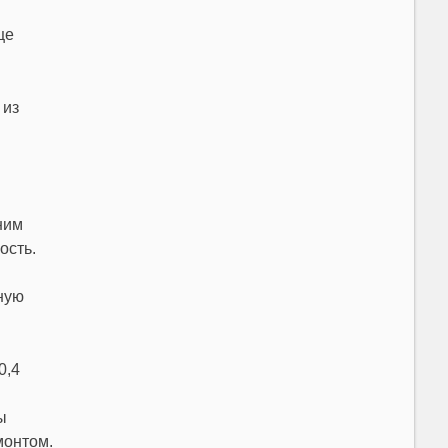
ще
 из
ним
ость.
ную
0,4
ы
монтом.