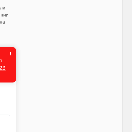
или
янии
 на