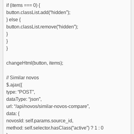
if (items === 0) {
button.classList.add(“hidden”);
} else {
button.classList.remove(“hidden”);
}
}
}
changeHtml(button, items);
// Similar novos
$.ajax({
type: “POST”,
dataType: “json”,
url: “/api/novos/similar-novos-compare”,
data: {
novosId: self.params.source_id,
method: self.selector.hasClass(“active”) ? 1 : 0