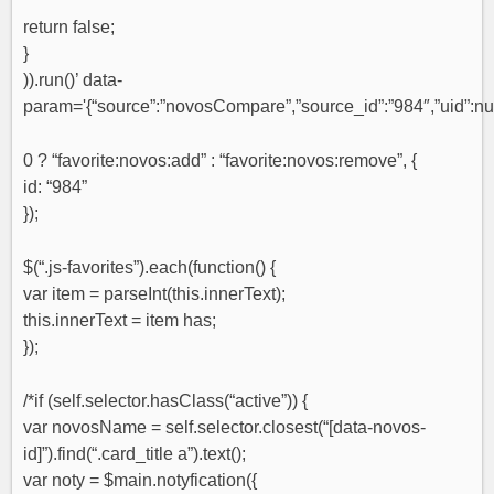
return false;
}
)).run()’ data-
param='{“source”:”novosCompare”,”source_id”:”984″,”uid”:null
0 ? “favorite:novos:add” : “favorite:novos:remove”, {
id: “984”
});
$(“.js-favorites”).each(function() {
var item = parseInt(this.innerText);
this.innerText = item has;
});
/*if (self.selector.hasClass(“active”)) {
var novosName = self.selector.closest(“[data-novos-
id]”).find(“.card_title a”).text();
var noty = $main.notyfication({