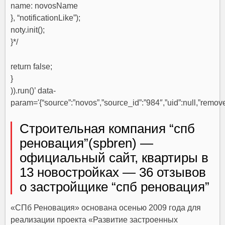
name: novosName
}, “notificationLike”);
noty.init();
}*/
return false;
}
)).run()’ data-
param='{“source”:”novos”,”source_id”:”984″,”uid”:null,”remove
Строительная компания “спб
реновация”(spbren) —
официальный сайт, квартиры в
13 новостройках — 36 отзывов
о застройщике “спб реновация”
«СПб Реновация»
основана осенью 2009 года для
реализации проекта «Развитие застроенных