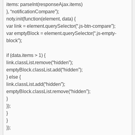
items: parseInt(responseAjax.items)
}, “notificationCompare”);
noty.init(function(element, data) {
var link = element.querySelector(“.js-btn-compare”);
var emptyBlock = element.querySelector(“.js-empty-
block”);
if (data.items > 1) {
link.classList.remove(“hidden”);
emptyBlock.classList.add(“hidden”);
} else {
link.classList.add(“hidden”);
emptyBlock.classList.remove(“hidden”);
}
});
}
}
});