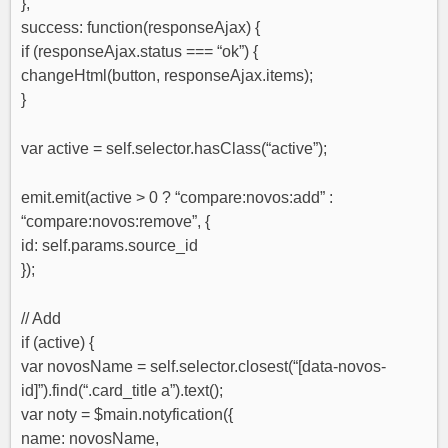
},
success: function(responseAjax) {
if (responseAjax.status === “ok”) {
changeHtml(button, responseAjax.items);
}
var active = self.selector.hasClass(“active”);
emit.emit(active > 0 ? “compare:novos:add” :
“compare:novos:remove”, {
id: self.params.source_id
});
// Add
if (active) {
var novosName = self.selector.closest(“[data-novos-
id]”).find(“.card_title a”).text();
var noty = $main.notyfication({
name: novosName,