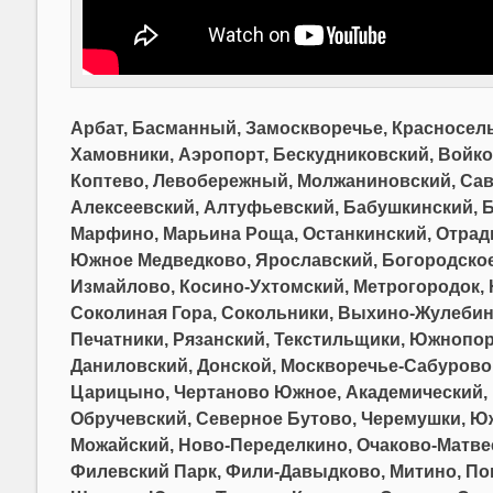
Арбат, Басманный, Замоскворечье, Красносель
Хамовники, Аэропорт, Бескудниковский, Войко
Коптево, Левобережный, Молжаниновский, Сав
Алексеевский, Алтуфьевский, Бабушкинский, 
Марфино, Марьина Роща, Останкинский, Отрад
Южное Медведково, Ярославский, Богородское
Измайлово, Косино-Ухтомский, Метрогородок,
Соколиная Гора, Сокольники, Выхино-Жулебино
Печатники, Рязанский, Текстильщики, Южнопо
Даниловский, Донской, Москворечье-Сабурово,
Царицыно, Чертаново Южное, Академический, Г
Обручевский, Северное Бутово, Черемушки, Юж
Можайский, Ново-Переделкино, Очаково-Матвее
Филевский Парк, Фили-Давыдково, Митино, По