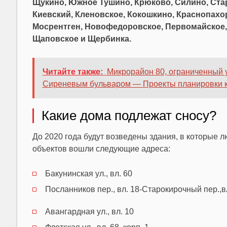
Щукино, Южное Тушино, Крюково, Силино, Стар
Киевский, Кленовское, Кокошкино, Краснопахо
Мосрентген, Новофедоровское, Первомайское, 
Щаповское и Щербинка.
Читайте также:
Микрорайон 80, ограниченный 
Сиреневым бульваром — Проекты планировки 
Какие дома подлежат сносу?
До 2020 года будут возведены здания, в которые лю
объектов вошли следующие адреса:
Бакунинская ул., вл. 60
Посланников пер., вл. 18-Старокирочный пер.,в
Авангардная ул., вл. 10