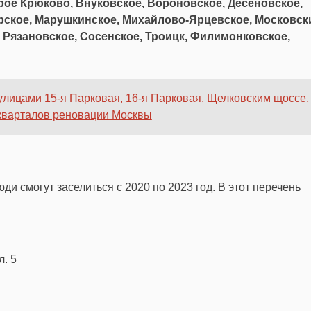
ое Крюково, Внуковское, Вороновское, Десеновское,
рское, Марушкинское, Михайлово-Ярцевское, Московск
Рязановское, Сосенское, Троицк, Филимонковское,
улицами 15-я Парковая, 16-я Парковая, Щелковским щоссе,
кварталов реновации Москвы
ди смогут заселиться с 2020 по 2023 год. В этот перечень
л. 5