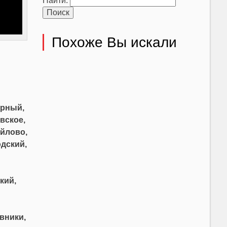
Найти:
Похоже Вы искали
ерный,
вское,
йлово,
дский,
кий,
вники,