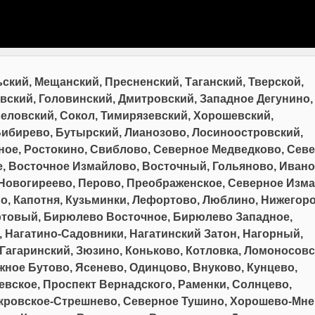
ский, Мещанский, Пресненский, Таганский, Тверской,
вский, Головинский, Дмитровский, Западное Дегунино,
еловский, Сокол, Тимирязевский, Хорошевский,
Бибирево, Бутырский, Лианозово, Лосиноостровский,
ное, Ростокино, Свиблово, Северное Медведково, Сев
, Восточное Измайлово, Восточный, Гольяново, Ивано
 Новогиреево, Перово, Преображенское, Северное Изма
, Капотня, Кузьминки, Лефортово, Люблино, Нижегоро
ртовый, Бирюлево Восточное, Бирюлево Западное,
 Нагатино-Садовники, Нагатинский Затон, Нагорный,
агаринский, Зюзино, Коньково, Котловка, Ломоносовс
ное Бутово, Ясенево, Одинцово, Внуково, Кунцево,
вское, Проспект Вернадского, Раменки, Солнцево,
кровское-Стрешнево, Северное Тушино, Хорошево-Мне