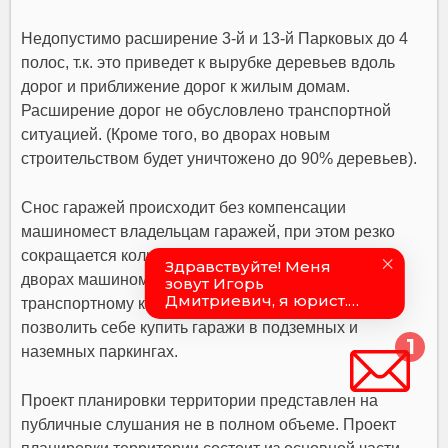
Недопустимо расширение 3-й и 13-й Парковых до 4
полос, т.к. это приведет к вырубке деревьев вдоль
дорог и приближение дорог к жилым домам.
Расширение дорог не обусловлено транспортной
ситуацией. (Кроме того, во дворах новым
строительством будет уничтожено до 90% деревьев).
Снос гаражей происходит без компенсации
машиномест владельцам гаражей, при этом резко
сокращается количество машиномест в районе (во
дворах машиномест не будет). Это приведет к
транспортному коллапсу в районе, т.к. не все могут
позволить себе купить гаражи в подземных и
наземных паркингах.
Проект планировки территории представлен на
публичные слушания не в полном объеме. Проект