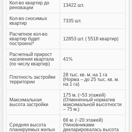
Кол-во квартир до
13422 шт.
реновации
Кол-во сносимых
7335 шт.
квартир
Расчетное кол-во
квартир будет
12853 шт. ( 5518 квартир)
построено*
Расчетный прирост
населения квартала
41%
(по числу квартир)
28 тыс. кв. м. на 1 га
Плотность застройки
(Норма – до 25 тыс. кв. м.
территории
на 1 га)
175 м. (~53 этажей)
Максимальная
(Отмененный норматив
высота застройки
максимальной высотности
– 75 м.)
66 м. (~20 этажей)
Средняя высота
(Чиновниками
планируемых жилых
декларировалась высота