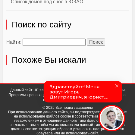
Список домов под снос в ЮЗАО
Поиск по сайту
Найти:
Похоже Вы искали
Данный сайт НЕ является официальным сайтом мэра Москвы или
Программы реновации. Сайт носит исключительно ознакомительно-
информационный характер.
© 2025 Все права защищены
При использовании данного сайта, вы подтверждаете свое согласие
на использование файлов cookie в соответствии с настоящим
уведомлением в отношении данного типа файлов. Если вы не
согласны с тем, чтобы мы использовали данный тип файлов, то вы
должны соответствующим образом установить настройки вашего
браузера или не использовать сайт.