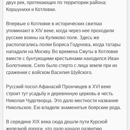
двух рек, протекающих по территории района:
Коршунихи и Котловки.
Впервые о Котловке в исторических свитках
упоминают в XIV веке, когда через нее проходили
русские воины на Куликово поле. Здесь же
располагались полки Бориса Годунова, когда татары
нападали на Москву. Во времена Смуты в Котловке
вместе с бунтующими крестьянами находился Иван
Болотников. Село было стерто с лица земли при их
сражении с войском Василия Шуйского.
Русский посол Афанасий Прончищев в XVI веке
строит тут усадьбу и деревянную церковь в честь
Николая Чудотворца. Это дало местности название
Никольское. Ею владели знаменитые боярские рода.
В середине XIX века сюда дошли пути Курской
железной дороги, что дало начало развитию