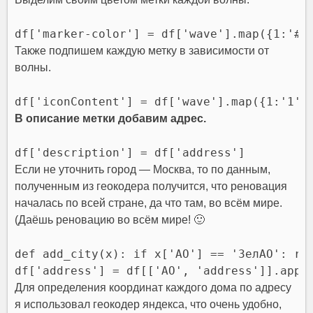
df['marker-color'] = df['wave'].map({1:'#0
Также подпишем каждую метку в зависимости от
волны.
df['iconContent'] = df['wave'].map({1:'1',
В описание метки добавим адрес.
df['description'] = df['address']
Если не уточнить город — Москва, то по данным,
полученным из геокодера получится, что реновация
началась по всей стране, да что там, во всём мире.
(Даёшь реновацию во всём мире! 🙂
def add_city(x): if x['AO'] == 'ЗелАО': re
df['address'] = df[['AO', 'address']].appl
Для определения координат каждого дома по адресу
я использовал геокодер яндекса, что очень удобно,