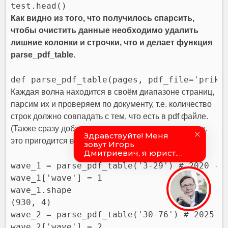
test.head()
Как видно из того, что получилось спарсить,
чтобы очистить данные необходимо удалить
лишние колонки и строчки, что и делает функция
parse_pdf_table.
def parse_pdf_table(pages, pdf_file='prika
Каждая волна находится в своём диапазоне страниц,
парсим их и проверяем по документу, т.е. количество
строк должно совпадать с тем, что есть в pdf файле.
(Также сразу добавляем к данным номер волны, т.к.
это пригодится в будущем)
wave_1 = parse_pdf_table('3-29') # 2020 - 2
wave_1['wave'] = 1
wave_1.shape
(930, 4)
wave_2 = parse_pdf_table('30-76') # 2025 - 
wave_2['wave'] = 2