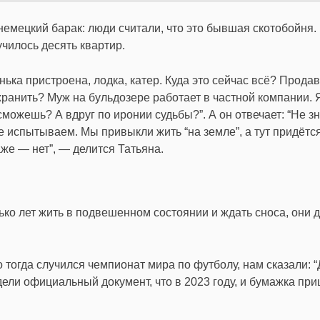
немецкий барак: люди считали, что это бывшая скотобойня.
чилось десять квартир.
нька пристроена, лодка, катер. Куда это сейчас всё? Прода
 хранить? Муж на бульдозере работает в частной компании. 
сможешь? А вдруг по иронии судьбы?”. А он отвечает: “Не з
е испытываем. Мы привыкли жить “на земле”, а тут придётся
аже — нет”, — делится Татьяна.
ько лет жить в подвешенном состоянии и ждать сноса, они 
о тогда случился чемпионат мира по футболу, нам сказали: 
идели официальный документ, что в 2023 году, и бумажка при