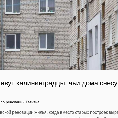
 живут калининградцы, чьи дома снесу
 по реновации Татьяна
вской реновации жилья, когда вместо старых построек выр