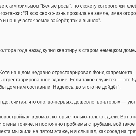
етским фильмом “Белые росы”, по сюжету которого жителе
оэтажки: “Я всю свою жизнь прожила на земле, имея огород
то и наш участок земли заберёт, так и вышло”.
олтора года назад купил квартиру в старом немецком доме.
. Хотя наш дом недавно отреставрировал Фонд капремонта:
ь отреставрированное здание. Если такое случится — это б
бы дом нам составили. Надеюсь, до этого не дойдёт”.
де, считая, что оно, во-первых, дешевле, во-вторых — ую
востройках, в домах, которые только-только сдали. Вот эт
 стены тонкие, и постоянно проблемы с трубами, всё такое
екта мы жили на пятом этаже, и я слышал, как сосед на тре