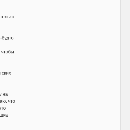
 только
-будто
, чтобы
тских
у на
аю, что
что
ошка