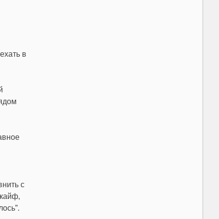
ехать в
й
рядом
авное
внить с
кайф,
ось”.