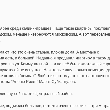
ярен среди калининградцев, чаще такие квартиры покупают
дском, меньше интересуются Московским. А вот переселен
х.
мают, что это очень старые, плохие дома. А местные с
а есть, и большой. Недавно я продавал квартиру в таком д
ров, на ул. Коммунальной — и на неё был ажиотажный спр
окупателей не испугало. Некоторые ищут только немецкие д
же пожил в “немцах”. Любят их, потому что есть парковочны
нтства “Авеню-Риелт” Марат Субхангулов.
лиенау, сейчас это Центральный район.
ие, подъезды большие, потолки очень высокие — три метра