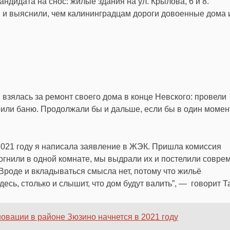
андидата на снос
: жилые здания на ул. Крылова, 6 и 8.
 и выяснили, чем калининградцам дороги довоенные дома и
, взялась за ремонт своего дома в конце Невского: провели
оили баню. Продолжали бы и дальше, если бы в один момен
 2021 году я написала заявление в ЖЭК. Пришла комиссия
огнили в одной комнате, мы выдрали их и постелили совре
Вроде и вкладываться смысла нет, потому что жильё
десь, столько и слышит, что дом будут валить”, — говорит Т
овации в районе Зюзино начнется в 2021 году