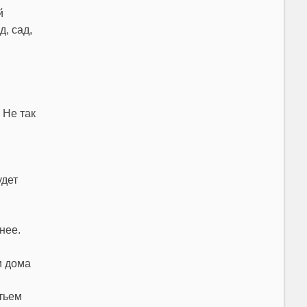
й
, сад,
 Не так
удет
тнее.
и дома
тьем