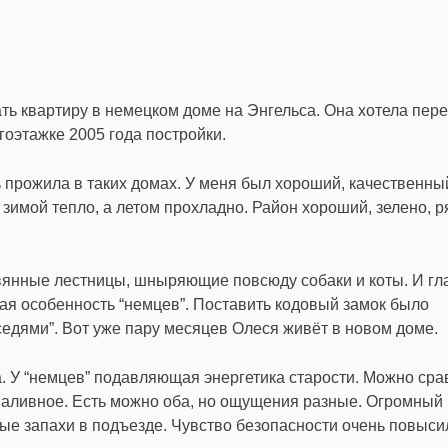
ь квартиру в немецком доме на Энгельса. Она хотела пере
гоэтажке 2005 года постройки.
ь прожила в таких домах. У меня был хороший, качественны
 зимой тепло, а летом прохладно. Район хороший, зелено, 
вянные лестницы, шныряющие повсюду собаки и коты. И гл
ая особенность “немцев”. Поставить кодовый замок было
седями”. Вот уже пару месяцев Олеся живёт в новом доме.
. У “немцев” подавляющая энергетика старости. Можно сра
наливное. Есть можно оба, но ощущения разные. Огромный 
ые запахи в подъезде. Чувство безопасности очень повысил