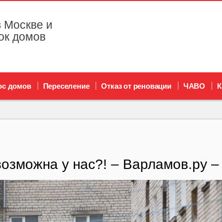
 Москве и
ок домов
ос домов
Переселение
Отказ от реновации
ЧАВО
К
возможна у нас?! – Варламов.ру 