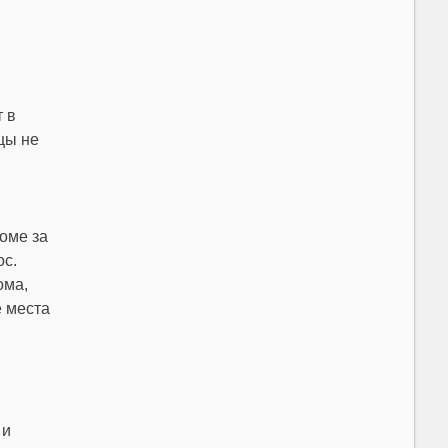
 в
цы не
оме за
ос.
ома,
е места
 и