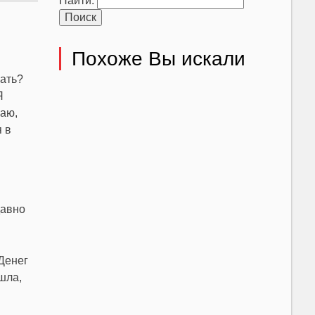
Найти:
Похоже Вы искали
вать?
Я
наю,
 в
давно
“Денег
шла,