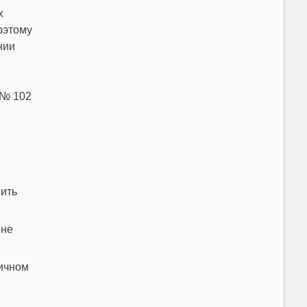
х
оэтому
нии
 № 102
мить
 не
ричном