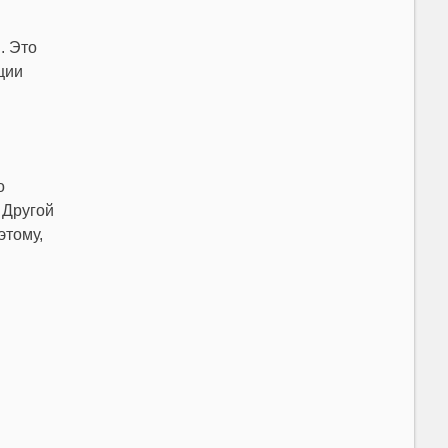
. Это
ции
о
 Другой
этому,