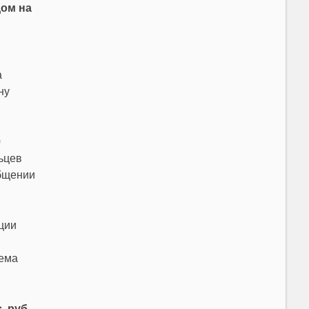
дом на
а
ну
0
ьцев
общении
ции
тема
 руб.