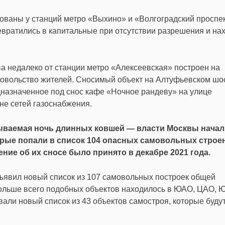
ованы у станций метро «Выхино» и «Волгоградский проспек
евратились в капитальные при отсутствии разрешения и на
ва недалеко от станции метро «Алексеевская» построен на
едовольство жителей. Сносимый объект на Алтуфьевском шо
дназначенное под снос кафе «Ночное рандеву» на улице
не сетей газоснабжения.
азываемая ночь длинных ковшей — власти Москвы начал
орые попали в список 104 опасных самовольных строе
ие об их сносе было принято в декабре 2021 года.
ъявил новый список из 107 самовольных построек общей
 Больше всего подобных объектов находилось в ЮАО, ЦАО, 
вали новый список из 43 объектов самостроя, которые буду