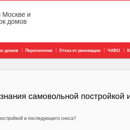
 Москве и
ок домов
ос домов
Переселение
Отказ от реновации
ЧАВО
К
изнания самовольной постройкой 