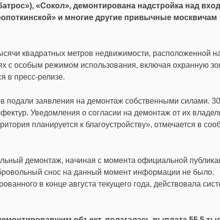
батрос»), «Сокол», демонтирована надстройка над вхо
Кропоткинской» и многие другие привычные москвичам
тысячи квадратных метров недвижимости, расположенной н
ях с особым режимом использования, включая охранную зо
я в пресс-релизе.
ов подали заявления на демонтаж собственными силами. 3
фектур. Уведомления о согласии на демонтаж от их владел
итория планируется к благоустройству», отмечается в со
ельный демонтаж, начиная с момента официальной публика
обровольный снос на данный момент информации не было.
рованного в конце августа текущего года, действовала сис
демонтировавшим объект, полагалась выплата 55,5 тыс.