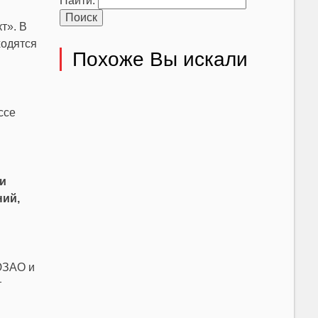
Найти:
т». В
ходятся
Похоже Вы искали
ссе
и
ний,
ЮЗАО и
т