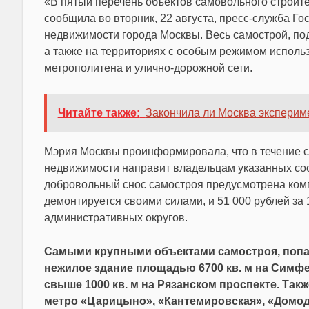
«В пятый перечень объектов самовольного строите
сообщила во вторник, 22 августа, пресс-служба Г
недвижимости города Москвы. Весь самострой, п
а также на территориях с особым режимом использ
метрополитена и улично-дорожной сети.
Читайте также:
Закончила ли Москва эксперим
Мэрия Москвы проинформировала, что в течение с
недвижимости направит владельцам указанных со
добровольный снос самостроя предусмотрена компе
демонтируется своими силами, и 51 000 рублей за 
административных округов.
Самыми крупными объектами самостроя, попав
нежилое здание площадью 6700 кв. м на Симф
свыше 1000 кв. м на Рязанском проспекте. Так
метро «Царицыно», «Кантемировская», «Домод