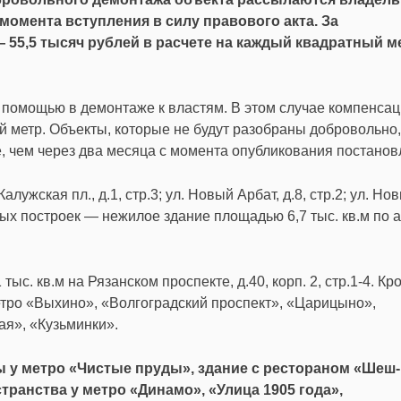
момента вступления в силу правового акта. За
55,5 тысяч рублей в расчете на каждый квадратный м
 помощью в демонтаже к властям. В этом случае компенса
й метр. Объекты, которые не будут разобраны добровольно,
, чем через два месяца с момента опубликования постанов
ужская пл., д.1, стр.3; ул. Новый Арбат, д.8, стр.2; ул. Но
нных построек — нежилое здание площадью 6,7 тыс. кв.м по 
с. кв.м на Рязанском проспекте, д.40, корп. 2, стр.1-4. Кр
метро «Выхино», «Волгоградский проспект», «Царицыно»,
я», «Кузьминки».
у метро «Чистые пруды», здание с рестораном «Шеш
транства у метро «Динамо», «Улица 1905 года»,