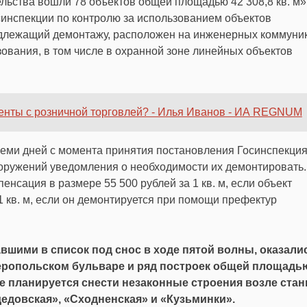
льства вошли 78 объектов общей площадью 42 308,8 кв. м»
осинспекции по контролю за использованием объектов
одлежащий демонтажу, расположен на инженерных коммуни
ования, в том числе в охранной зоне линейных объектов
енты с розничной торговлей? - Илья Иванов - ИА REGNUM
еми дней с момента принятия постановления Госинспекция
оружений уведомления о необходимости их демонтировать.
нсация в размере 55 500 рублей за 1 кв. м, если объект
1 кв. м, если он демонтируется при помощи префектур
шими в список под снос в ходе пятой волны, оказали
еропольском бульваре и ряд построек общей площадь
же планируется снести незаконные строения возле ста
едовская», «Сходненская» и «Кузьминки».