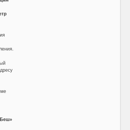
етр
ция
ления.
вый
адресу
оме
-Беш»