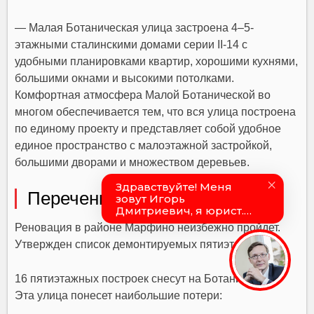
— Малая Ботаническая улица застроена 4–5-
этажными сталинскими домами серии II-14 с
удобными планировками квартир, хорошими кухнями,
большими окнами и высокими потолками.
Комфортная атмосфера Малой Ботанической во
многом обеспечивается тем, что вся улица построена
по единому проекту и представляет собой удобное
единое пространство с малоэтажной застройкой,
большими дворами и множеством деревьев.
Перечень домов под снос
Реновация в районе Марфино неизбежно пройдет.
Утвержден список демонтируемых пятиэтажек.
16 пятиэтажных построек снесут на Ботанической.
Эта улица понесет наибольшие потери: