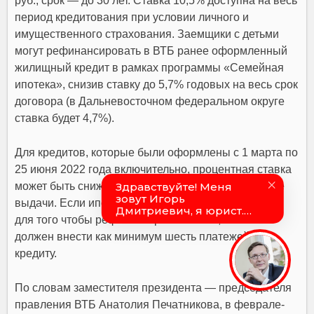
руб., срок — до 30 лет. Ставка 10,5% доступна на весь
период кредитования при условии личного и
имущественного страхования. Заемщики с детьми
могут рефинансировать в ВТБ ранее оформленный
жилищный кредит в рамках программы «Семейная
ипотека», снизив ставку до 5,7% годовых на весь срок
договора (в Дальневосточном федеральном округе
ставка будет 4,7%).
Для кредитов, которые были оформлены с 1 марта по
25 июня 2022 года включительно, процентная ставка
может быть снижена уже на следующий день после
выдачи. Если ипотека получена в другое время, то
для того чтобы рефинансировать заем, клиент
должен внести как минимум шесть платежей по
кредиту.
По словам заместителя президента — председателя
правления ВТБ Анатолия Печатникова, в феврале-