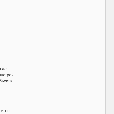
 для
инстрой
бъекта
е. по