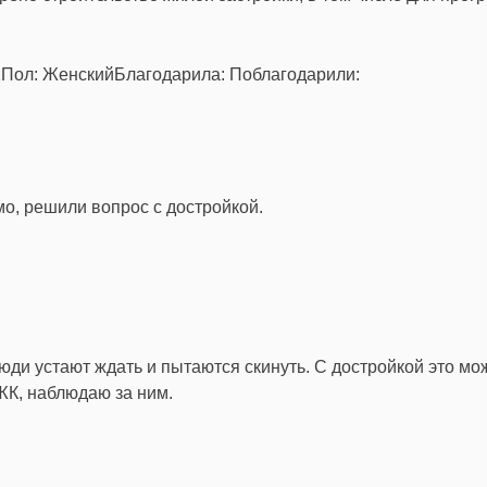
21Пол: ЖенскийБлагодарила: Поблагодарили:
мо, решили вопрос с достройкой.
ди устают ждать и пытаются скинуть. С достройкой это мо
ЖК, наблюдаю за ним.