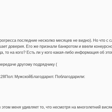
прогресса последние несколко месяцев не видно). Но что с 
шает доверия. Его же признали банкротом и ввели конкурсн
а, то на кого? Есть ли у кого какая-либо информация об этом
ередаче другому подрядчику (
7:28Пол: МужскойБлагодарил: Поблагодарили:
в этом меня удивляет то, что несмотря на многолетний висяк