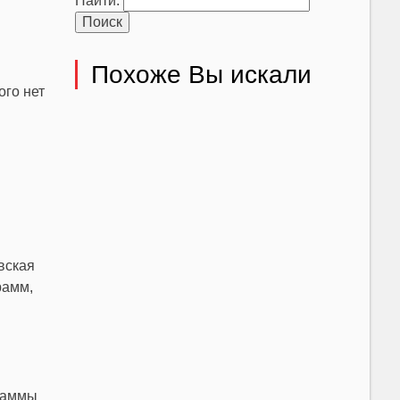
Найти:
Похоже Вы искали
ого нет
вская
рамм,
граммы