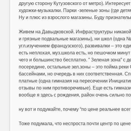
другую сторону Кутузовского от метро). Интересует
художки-музыкалки. Парки -зеленые зоны (где детя
Ну и плюс из взрослого магазины. Буду признател
Живем на Давыдковской. Инфраструктуры никакой! 
и грязные подвальные магазины), ни школ (одна №
угл.изучением французского), развивалки – это еди
есть неплохая, муз.школа есть, но пешочком минут
чего и большинство бесплатно. ” Зеленая зона” с
посередине, остальные зел.зоны – это пойма реки С
бассейнами, но очередь в них соответственная. Сп
платные (одна гимназия на пересечении Инициати
отзывы по ним противоречивые). Еще есть гимнази
вообще я здесь с рождения, район очень сильно п
ну вот и подумайте, почему “по цене реальнее всег
Тоже подумала, что неспроста почти центр по цен