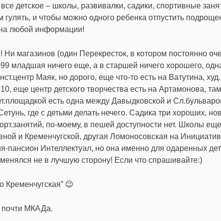
 все детское – школы, развивалки, садики, спортивные заня
м гулять, и чтобы можно одного ребенка отпустить подрощен
ьна любой информации!
Ни магазинов (один Перекресток, в котором постоянно оч
99 младшая ничего еще, а в старшей ничего хорошего, одн
нст.центр Маяк, но дорого, еще что-то есть на Ватутина, худ
 10, еще центр детского творчества есть на Артамонова, та
 дет.площадкой есть одна между Давыдковской и Сл.бульвар
етунь, где с детьми делать нечего. Садика три хороших, но
орт.занятий, по-моему, в пешей доступности нет. Школы еще
вной и Кременчугской, другая Ломоносовская на Инициатив
я-пансион Интеллектуал, но она именно для одаренных дет
оменялся не в лучшую сторону! Если что спрашивайте:)
о Кременчугская” 😉
е почти МКАДа.