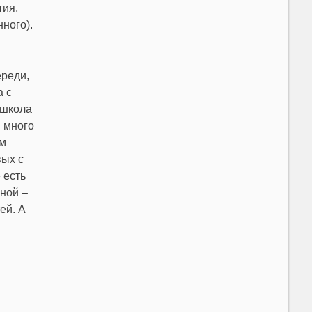
тия,
ного).
ереди,
а с
.школа
м много
ом
вых с
 есть
ной –
ей. А