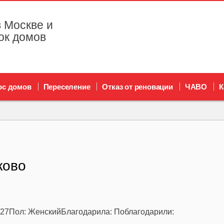
 Москве и
ок домов
ос домов
Переселение
Отказ от реновации
ЧАВО
К
ково
:27Пол: ЖенскийБлагодарила: Поблагодарили: