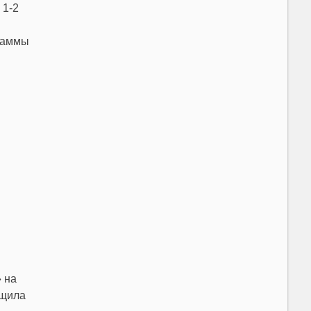
 1-2
граммы
 на
бщила