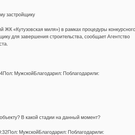
му застройщику
 ЖК «Кутузовская миля») в рамках процедуры конкурсног
щику для завершения строительства, сообщает Агентство
ста.
34Пол: МужскойБлагодарил: Поблагодарили:
 объекту? В какой стадии на данный момент?
0:32Пол: МужскойБлагодарил: Поблагодарили: