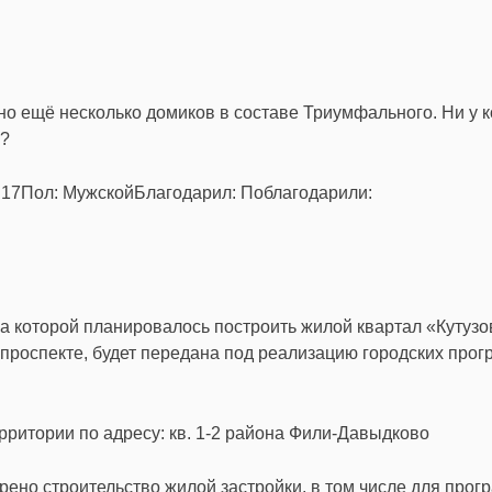
но ещё несколько домиков в составе Триумфального. Ни у к
ь?
8:17Пол: МужскойБлагодарил: Поблагодарили:
на которой планировалось построить жилой квартал «Кутузо
проспекте, будет передана под реализацию городских прог
ритории по адресу: кв. 1-2 района Фили-Давыдково
ено строительство жилой застройки, в том числе для про